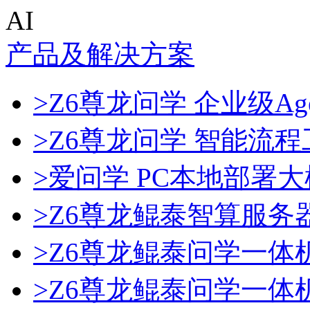
AI
产品及解决方案
>Z6尊龙问学 企业级Ag
>Z6尊龙问学 智能流
>爱问学 PC本地部署
>Z6尊龙鲲泰智算服务
>Z6尊龙鲲泰问学一体
>Z6尊龙鲲泰问学一体机D