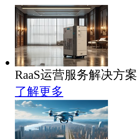
RaaS运营服务解决方案
了解更多