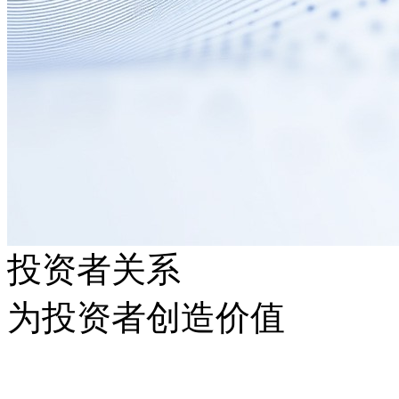
投资者关系
为投资者创造价值