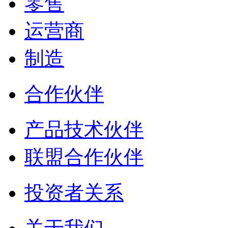
零售
运营商
制造
合作伙伴
产品技术伙伴
联盟合作伙伴
投资者关系