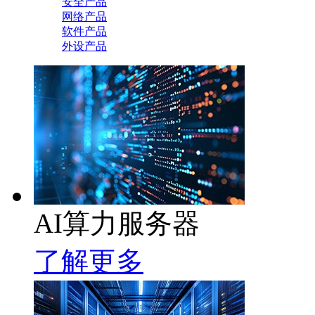
安全产品
网络产品
软件产品
外设产品
AI算力服务器
了解更多